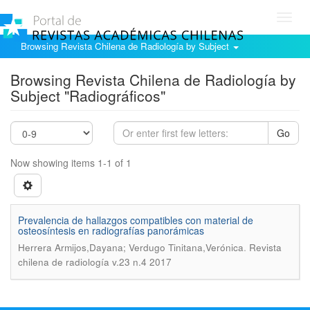
Toggl
navig
Browsing Revista Chilena de Radiología by Subject
Browsing Revista Chilena de Radiología by
Subject "Radiográficos"
Go
Now showing items 1-1 of 1
Prevalencia de hallazgos compatibles con material de
osteosíntesis en radiografías panorámicas
.
Herrera Armijos,Dayana; Verdugo Tinitana,Verónica
Revista
chilena de radiología v.23 n.4 2017