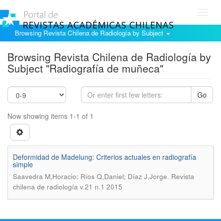
Toggl
navig
Browsing Revista Chilena de Radiología by Subject
Browsing Revista Chilena de Radiología by
Subject "Radiografía de muñeca"
Go
Now showing items 1-1 of 1
Deformidad de Madelung: Criterios actuales en radiografía
simple
.
Saavedra M,Horacio; Ríos Q,Daniel; Díaz J,Jorge
Revista
chilena de radiología v.21 n.1 2015