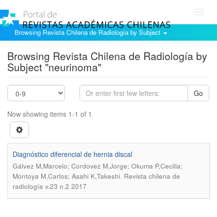
Toggl
navig
Browsing Revista Chilena de Radiología by Subject
Browsing Revista Chilena de Radiología by
Subject "neurinoma"
Go
Now showing items 1-1 of 1
Diagnóstico diferencial de hernia discal
Gálvez M,Marcelo; Cordovez M,Jorge; Okuma P,Cecilia;
.
Montoya M,Carlos; Asahi K,Takeshi
Revista chilena de
radiología v.23 n.2 2017