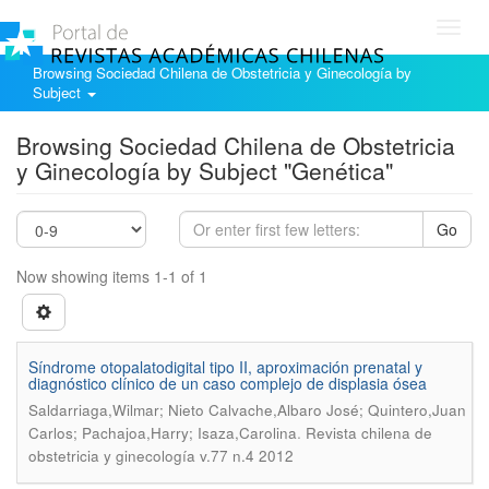
Toggl
navig
Browsing Sociedad Chilena de Obstetricia y Ginecología by
Subject
Browsing Sociedad Chilena de Obstetricia
y Ginecología by Subject "Genética"
Go
Now showing items 1-1 of 1
Síndrome otopalatodigital tipo II, aproximación prenatal y
diagnóstico clínico de un caso complejo de displasia ósea
Saldarriaga,Wilmar; Nieto Calvache,Albaro José; Quintero,Juan
.
Carlos; Pachajoa,Harry; Isaza,Carolina
Revista chilena de
obstetricia y ginecología v.77 n.4 2012