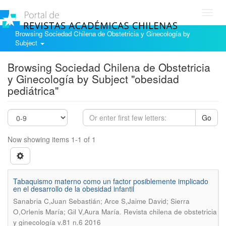
Toggl
navig
Browsing Sociedad Chilena de Obstetricia y Ginecología by
Subject
Browsing Sociedad Chilena de Obstetricia
y Ginecología by Subject "obesidad
pediátrica"
Go
Now showing items 1-1 of 1
Tabaquismo materno como un factor posiblemente implicado
en el desarrollo de la obesidad infantil
Sanabria C,Juan Sebastián; Arce S,Jaime David; Sierra
.
O,Orlenis María; Gil V,Aura María
Revista chilena de obstetricia
y ginecología v.81 n.6 2016