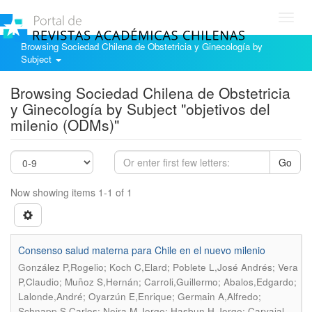
Toggl
navig
Browsing Sociedad Chilena de Obstetricia y Ginecología by
Subject
Browsing Sociedad Chilena de Obstetricia
y Ginecología by Subject "objetivos del
milenio (ODMs)"
Go
Now showing items 1-1 of 1
Consenso salud materna para Chile en el nuevo milenio
González P,Rogelio; Koch C,Elard; Poblete L,José Andrés; Vera
P,Claudio; Muñoz S,Hernán; Carroli,Guillermo; Abalos,Edgardo;
Lalonde,André; Oyarzún E,Enrique; Germain A,Alfredo;
Schnapp S,Carlos; Neira M,Jorge; Hasbun H,Jorge; Carvajal