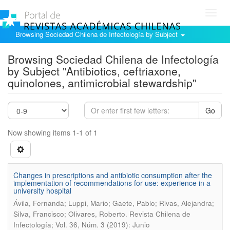
Toggl
navig
Browsing Sociedad Chilena de Infectología by Subject
Browsing Sociedad Chilena de Infectología
by Subject "Antibiotics, ceftriaxone,
quinolones, antimicrobial stewardship"
Go
Now showing items 1-1 of 1
Changes in prescriptions and antibiotic consumption after the
implementation of recommendations for use: experience in a
university hospital
Ávila, Fernanda; Luppi, Mario; Gaete, Pablo; Rivas, Alejandra;
.
Silva, Francisco; Olivares, Roberto
Revista Chilena de
Infectología; Vol. 36, Núm. 3 (2019): Junio