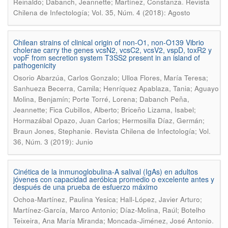
.
Reinaldo; Dabanch, Jeannette; Martínez, Constanza
Revista
Chilena de Infectología; Vol. 35, Núm. 4 (2018): Agosto
Chilean strains of clinical origin of non-O1, non-O139 Vibrio
cholerae carry the genes vcsN2, vcsC2, vcsV2, vspD, toxR2 y
vopF from secretion system T3SS2 present in an island of
pathogenicity
Osorio Abarzúa, Carlos Gonzalo; Ulloa Flores, María Teresa;
Sanhueza Becerra, Camila; Henríquez Apablaza, Tania; Aguayo
Molina, Benjamín; Porte Torré, Lorena; Dabanch Peña,
Jeannette; Fica Cubillos, Alberto; Briceño Lizama, Isabel;
Hormazábal Opazo, Juan Carlos; Hermosilla Díaz, Germán;
.
Braun Jones, Stephanie
Revista Chilena de Infectología; Vol.
36, Núm. 3 (2019): Junio
Cinética de la inmunoglobulina-A salival (IgAs) en adultos
jóvenes con capacidad aeróbica promedio o excelente antes y
después de una prueba de esfuerzo máximo
Ochoa-Martínez, Paulina Yesica; Hall-López, Javier Arturo;
Martínez-García, Marco Antonio; Díaz-Molina, Raúl; Botelho
.
Teixeira, Ana María Miranda; Moncada-Jiménez, José Antonio