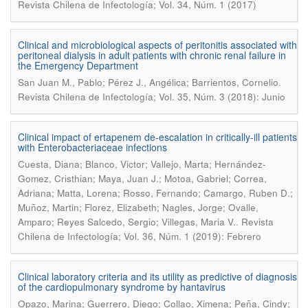
Revista Chilena de Infectología; Vol. 34, Núm. 1 (2017)
Clinical and microbiological aspects of peritonitis associated with
peritoneal dialysis in adult patients with chronic renal failure in
the Emergency Department
.
San Juan M., Pablo; Pérez J., Angélica; Barrientos, Cornelio
Revista Chilena de Infectología; Vol. 35, Núm. 3 (2018): Junio
Clinical impact of ertapenem de-escalation in critically-ill patients
with Enterobacteriaceae infections
Cuesta, Diana; Blanco, Victor; Vallejo, Marta; Hernández-
Gomez, Cristhian; Maya, Juan J.; Motoa, Gabriel; Correa,
Adriana; Matta, Lorena; Rosso, Fernando; Camargo, Ruben D.;
Muñoz, Martin; Florez, Elizabeth; Nagles, Jorge; Ovalle,
.
Amparo; Reyes Salcedo, Sergio; Villegas, Maria V.
Revista
Chilena de Infectología; Vol. 36, Núm. 1 (2019): Febrero
Clinical laboratory criteria and its utility as predictive of diagnosis
of the cardiopulmonary syndrome by hantavirus
Opazo, Marina; Guerrero, Diego; Collao, Ximena; Peña, Cindy;