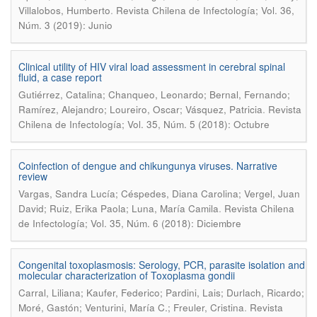
.
Villalobos, Humberto
Revista Chilena de Infectología; Vol. 36,
Núm. 3 (2019): Junio
Clinical utility of HIV viral load assessment in cerebral spinal
fluid, a case report
Gutiérrez, Catalina; Chanqueo, Leonardo; Bernal, Fernando;
.
Ramírez, Alejandro; Loureiro, Oscar; Vásquez, Patricia
Revista
Chilena de Infectología; Vol. 35, Núm. 5 (2018): Octubre
Coinfection of dengue and chikungunya viruses. Narrative
review
Vargas, Sandra Lucía; Céspedes, Diana Carolina; Vergel, Juan
.
David; Ruiz, Erika Paola; Luna, María Camila
Revista Chilena
de Infectología; Vol. 35, Núm. 6 (2018): Diciembre
Congenital toxoplasmosis: Serology, PCR, parasite isolation and
molecular characterization of Toxoplasma gondii
Carral, Liliana; Kaufer, Federico; Pardini, Lais; Durlach, Ricardo;
.
Moré, Gastón; Venturini, María C.; Freuler, Cristina
Revista