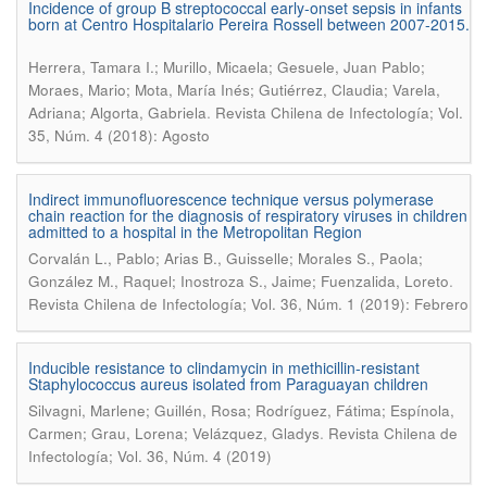
Incidence of group B streptococcal early-onset sepsis in infants
born at Centro Hospitalario Pereira Rossell between 2007-2015.
Herrera, Tamara I.; Murillo, Micaela; Gesuele, Juan Pablo;
Moraes, Mario; Mota, María Inés; Gutiérrez, Claudia; Varela,
.
Adriana; Algorta, Gabriela
Revista Chilena de Infectología; Vol.
35, Núm. 4 (2018): Agosto
Indirect immunofluorescence technique versus polymerase
chain reaction for the diagnosis of respiratory viruses in children
admitted to a hospital in the Metropolitan Region
Corvalán L., Pablo; Arias B., Guisselle; Morales S., Paola;
.
González M., Raquel; Inostroza S., Jaime; Fuenzalida, Loreto
Revista Chilena de Infectología; Vol. 36, Núm. 1 (2019): Febrero
Inducible resistance to clindamycin in methicillin-resistant
Staphylococcus aureus isolated from Paraguayan children
Silvagni, Marlene; Guillén, Rosa; Rodríguez, Fátima; Espínola,
.
Carmen; Grau, Lorena; Velázquez, Gladys
Revista Chilena de
Infectología; Vol. 36, Núm. 4 (2019)