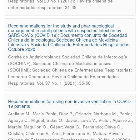
Respiratorias; Vol 29 No 1 (2013): Revista chilena de
enfermedades respiratorias; 31-38
Recommendations for the study and pharmacological
management in adult patients with suspected infection by
SARS-CoV-2 (COVID-19): Documento conjunto de Sociedad
Chilena de Infectología, Sociedad Chilena de Me-dicina
Intensiva y Sociedad Chilena de Enfermedades Respiratorias.
Octubre 2020
Comité de Antimicrobianos Sociedad Chilena de Infectología
(SOCHINF); Sociedad Chilena de Medicina intensiva
(SOCHIMI); Sociedad Chilena de Enfermedades Respiratorias;
.
Leonardo Chanqueo
Revista Chilena de Enfermedades
Respiratorias; Vol. 37 No. 1 (2021); 35-58
Recommendations for using non-invasive ventilation in COVID-
19 patients
Arellano M., María Paola; Díaz P., Orlando; Narbona M., Pablo;
Aguayo C., Miguel; Salas O., Javier; Leiva V., Víctor; Aguirre Z.,
Marcia; Maquilón O., César; Vega G., Fernando; Olave C.,
.
Cristián; Cisternas V., Ariel; Florenzano V., Matías
Revista
Chilena de Enfermedades Respiratorias; Vol. 36 No. 2 (2020):