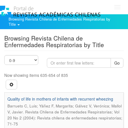
Toggl
navig
Browsing Revista Chilena de Enfermedades Respiratorias by
Title
Browsing Revista Chilena de
Enfermedades Respiratorias by Title
Go
Now showing items 635-654 of 835
Quality of life in mothers of infants with recurrent wheezing
Barrueto C, Luis; Yáñez F, Margarita; Gálvez V, Verónica; Mallol
.
V, Javier
Revista Chilena de Enfermedades Respiratorias; Vol
20 No 2 (2004): Revista chilena de enfermedades respiratorias;
71-75