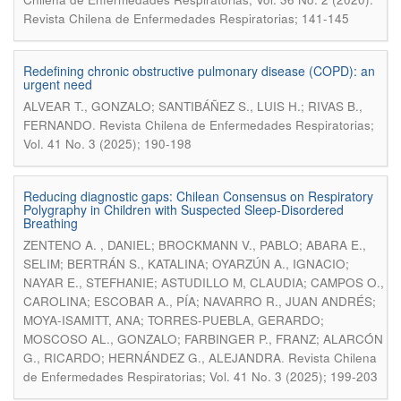
Revista Chilena de Enfermedades Respiratorias; 141-145
Redefining chronic obstructive pulmonary disease (COPD): an
urgent need
ALVEAR T., GONZALO; SANTIBÁÑEZ S., LUIS H.; RIVAS B.,
.
FERNANDO
Revista Chilena de Enfermedades Respiratorias;
Vol. 41 No. 3 (2025); 190-198
Reducing diagnostic gaps: Chilean Consensus on Respiratory
Polygraphy in Children with Suspected Sleep-Disordered
Breathing
ZENTENO A. , DANIEL; BROCKMANN V., PABLO; ABARA E.,
SELIM; BERTRÁN S., KATALINA; OYARZÚN A., IGNACIO;
NAYAR E., STEFHANIE; ASTUDILLO M, CLAUDIA; CAMPOS O.,
CAROLINA; ESCOBAR A., PÍA; NAVARRO R., JUAN ANDRÉS;
MOYA-ISAMITT, ANA; TORRES-PUEBLA, GERARDO;
MOSCOSO AL., GONZALO; FARBINGER P., FRANZ; ALARCÓN
.
G., RICARDO; HERNÁNDEZ G., ALEJANDRA
Revista Chilena
de Enfermedades Respiratorias; Vol. 41 No. 3 (2025); 199-203