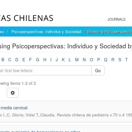
JOURNALS
íso
Psicoperspectivas: Individuo y Sociedad
Browsing Psicoperspectiv
ing Psicoperspectivas: Individuo y Sociedad b
B
C
D
E
F
G
H
I
J
K
L
M
N
O
P
Q
R
S
T
Go
wing items 1-2 of 2
 media cervical
.
 I.,C. Gloria; Vidal T.,Claudia
Revista chilena de pediatría v.70 n.4 19