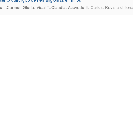
iento quirúrgico de hemangiomas en niños
.
c I.,Carmen Gloria; Vidal T.,Claudia; Acevedo E.,Carlos
Revista chilen