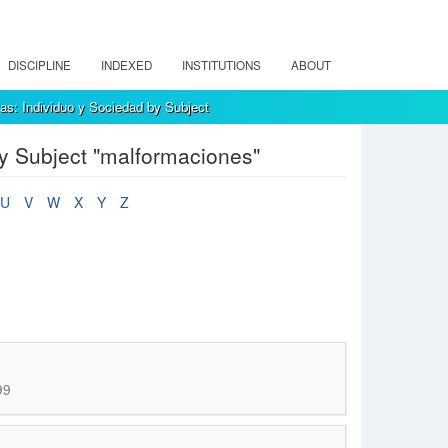
DISCIPLINE
INDEXED
INSTITUTIONS
ABOUT
as: Individuo y Sociedad by Subject
y Subject "malformaciones"
U
V
W
X
Y
Z
99