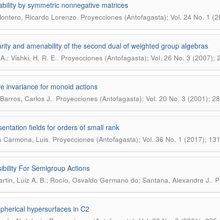
ability by symmetric nonnegative matrices
.
ontero, Ricardo Lorenzo
Proyecciones (Antofagasta); Vol. 24 No. 1 (2
rity and amenability of the second dual of weighted group algebras
.
 A.; Vishki, H. R. E.
Proyecciones (Antofagasta); Vol. 26 No. 3 (2007);
ve invariance for monoid actions
.
Barros, Carlos J.
Proyecciones (Antofagasta); Vol. 20 No. 3 (2001); 2
entation fields for orders of small rank
.
 Carmona, Luis
Proyecciones (Antofagasta); Vol. 36 No. 1 (2017); 13
ibility For Semigroup Actions
.
rtin, Luiz A. B.; Rocío, Osvaldo Germano do; Santana, Alexandre J.
P
spherical hypersurfaces in C2