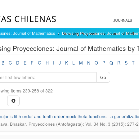
JOURNALS
iones: Journal of Mathematics
Browsing Proyecciones: Journal of Mathem
ing Proyecciones: Journal of Mathematics by T
B
C
D
E
F
G
H
I
J
K
L
M
N
O
P
Q
R
S
T
Go
wing items 239-258 of 322
jan’s fifth order and tenth order mock theta functions - a generalizati
.
tava, Bhaskar
Proyecciones (Antofagasta); Vol. 34 No. 3 (2015); 277-