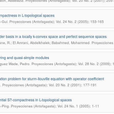
.
ch, Abdelaziz
Proyecciones (Antofagasta); Vol. 20 No. 2 (2001); 205
pactness in L-topological spaces
.
u-Gui
Proyecciones (Antofagasta); Vol. 24 No. 2 (2005); 153-165
er basis in a locally k-convex space and perfect sequence spaces
.
ne, R.; El Amrani, Abdelkhalek; Babahmed, Mohammed
Proyecciones 
ring and quasi-simple modules
.
guez Wade, Pedro
Proyecciones (Antofagasta); Vol. 28 No. 2 (2009);
tion problem for sturm-liouville equation with operator coefficient
.
.
Proyecciones (Antofagasta); Vol. 20 No. 2 (2001); 177-191
tial S?-compactness in L-topological spaces
.
u-Ping
Proyecciones (Antofagasta); Vol. 24 No. 1 (2005); 1-11