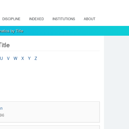
DISCIPLINE
INDEXED
INSTITUTIONS
ABOUT
atics by Title
itle
U
V
W
X
Y
Z
on
296