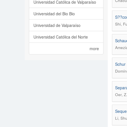
Chaoue
Universidad Católica de Valparaíso
Universidad del Bio Bio
S??com
Shi, F
Universidad de Valparaíso
Universidad Católica del Norte
Schaud
Amezia
more
Schur 
Domín
Separa
Oer, Z
Sequen
Li, Sh