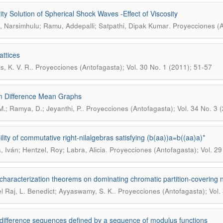
rity Solution of Spherical Shock Waves -Effect of Viscosity
.
 Narsimhulu; Ramu, Addepalli; Satpathi, Dipak Kumar
Proyecciones (A
attices
.
s, K. V. R.
Proyecciones (Antofagasta); Vol. 30 No. 1 (2011); 51-57
m Difference Mean Graphs
.
 M.; Ramya, D.; Jeyanthi, P.
Proyecciones (Antofagasta); Vol. 34 No. 3 
ility of commutative right-nilalgebras satisfying (b(aa))a=b((aa)a)*
.
, Iván; Hentzel, Roy; Labra, Alicia
Proyecciones (Antofagasta); Vol. 29
haracterization theorems on dominating chromatic partition-covering
.
l Raj, L. Benedict; Ayyaswamy, S. K.
Proyecciones (Antofagasta); Vol.
ifference sequences defined by a sequence of modulus functions