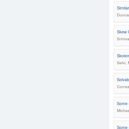
Simila
Dunna,
Skew l
Sriniva
Skole
Selvi,
Solvab
Correa
Some c
Michae
Some d