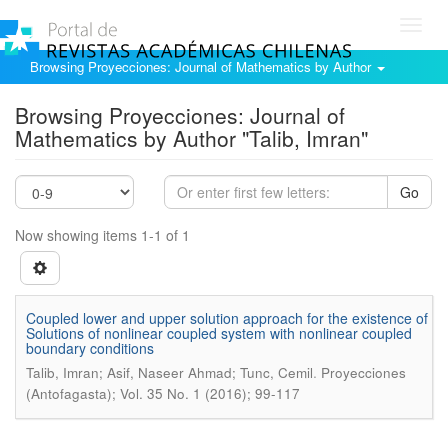
Toggl
navig
Browsing Proyecciones: Journal of Mathematics by Author
Browsing Proyecciones: Journal of
Mathematics by Author "Talib, Imran"
Go
Now showing items 1-1 of 1
Coupled lower and upper solution approach for the existence of
Solutions of nonlinear coupled system with nonlinear coupled
boundary conditions
.
Talib, Imran; Asif, Naseer Ahmad; Tunc, Cemil
Proyecciones
(Antofagasta); Vol. 35 No. 1 (2016); 99-117