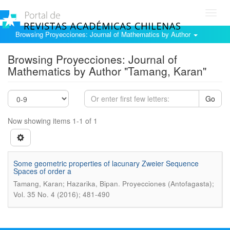
Toggl
navig
Browsing Proyecciones: Journal of Mathematics by Author
Browsing Proyecciones: Journal of
Mathematics by Author "Tamang, Karan"
Go
Now showing items 1-1 of 1
Some geometric properties of lacunary Zweier Sequence
Spaces of order a
.
Tamang, Karan; Hazarika, Bipan
Proyecciones (Antofagasta);
Vol. 35 No. 4 (2016); 481-490