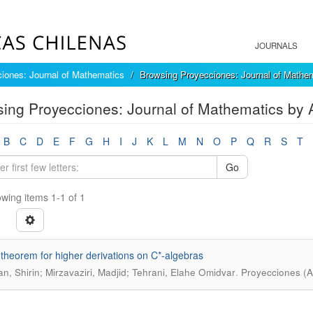
JOURNALS
iones: Journal of Mathematics
Browsing Proyecciones: Journal of Mathem
ing Proyecciones: Journal of Mathematics by A
B
C
D
E
F
G
H
I
J
K
L
M
N
O
P
Q
R
S
T
Go
wing items 1-1 of 1
 theorem for higher derivations on C*-algebras
.
an, Shirin; Mirzavaziri, Madjid; Tehrani, Elahe Omidvar
Proyecciones (A