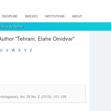
DISCIPLINE
INDEXED
INSTITUTIONS
ABOUT
atics by Author
uthor "Tehrani, Elahe Omidvar"
U
V
W
X
Y
Z
ntofagasta); Vol. 29 No. 2 (2010); 101-108