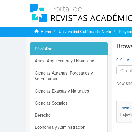
Home
Universidad Católica del Norte
Proyecc
Brows
Discipline
0-9
A
Artes, Arquitectura y Urbanismo
Ciencias Agrarias, Forestales y
Veterinarias
Now sho
Ciencias Exactas y Naturales
Ciencias Sociales
Jewell
Derecho
Hejazi
Economía y Administración