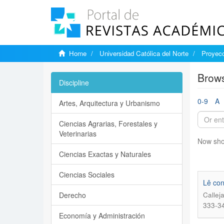
Home
Universidad Católica del Norte
Proyecc
Brows
Discipline
0-9
A
Artes, Arquitectura y Urbanismo
Ciencias Agrarias, Forestales y
Veterinarias
Now sho
Ciencias Exactas y Naturales
Ciencias Sociales
Lê con
Derecho
Callej
333-3
Economía y Administración