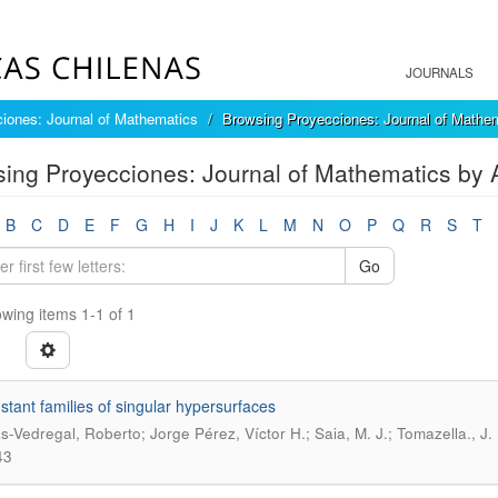
JOURNALS
iones: Journal of Mathematics
Browsing Proyecciones: Journal of Mathem
ing Proyecciones: Journal of Mathematics by A
B
C
D
E
F
G
H
I
J
K
L
M
N
O
P
Q
R
S
T
Go
wing items 1-1 of 1
stant families of singular hypersurfaces
as-Vedregal, Roberto; Jorge Pérez, Víctor H.; Saia, M. J.; Tomazella., J.
43