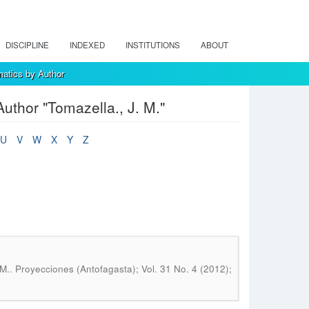
DISCIPLINE
INDEXED
INSTITUTIONS
ABOUT
atics by Author
uthor "Tomazella., J. M."
U
V
W
X
Y
Z
.
 M.
Proyecciones (Antofagasta); Vol. 31 No. 4 (2012);