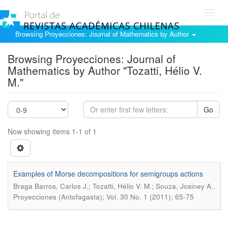
Toggl
navig
Browsing Proyecciones: Journal of Mathematics by Author
Browsing Proyecciones: Journal of
Mathematics by Author "Tozatti, Hélio V.
M."
Go
Now showing items 1-1 of 1
Examples of Morse decompositions for semigroups actions
.
Braga Barros, Carlos J.; Tozatti, Hélio V. M.; Souza, Josiney A.
Proyecciones (Antofagasta); Vol. 30 No. 1 (2011); 65-75