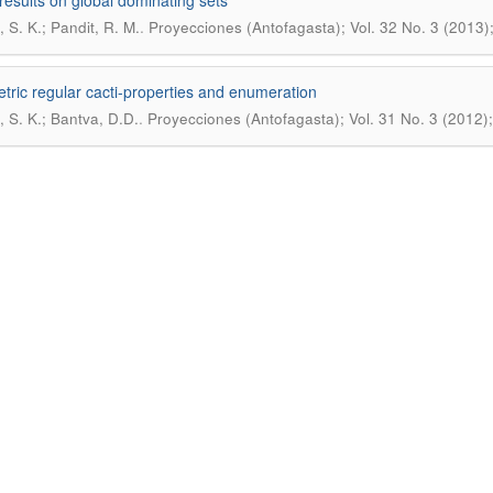
esults on global dominating sets
.
 S. K.; Pandit, R. M.
Proyecciones (Antofagasta); Vol. 32 No. 3 (2013)
ric regular cacti-properties and enumeration
.
, S. K.; Bantva, D.D.
Proyecciones (Antofagasta); Vol. 31 No. 3 (2012)