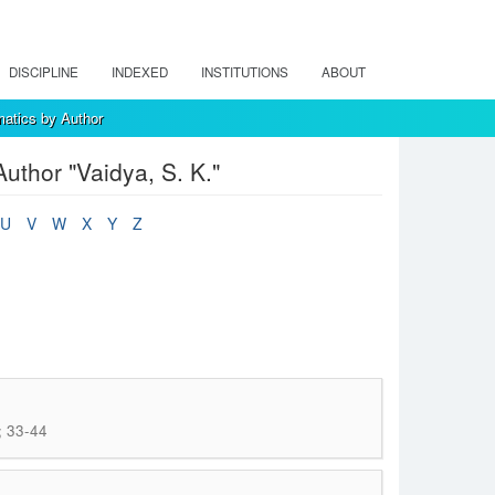
DISCIPLINE
INDEXED
INSTITUTIONS
ABOUT
atics by Author
uthor "Vaidya, S. K."
U
V
W
X
Y
Z
; 33-44