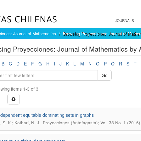
JOURNALS
iones: Journal of Mathematics
Browsing Proyecciones: Journal of Mathem
ing Proyecciones: Journal of Mathematics by A
B
C
D
E
F
G
H
I
J
K
L
M
N
O
P
Q
R
S
T
Go
wing items 1-3 of 3
ndependent equitable dominating sets in graphs
.
 S. K.; Kothari, N. J.
Proyecciones (Antofagasta); Vol. 35 No. 1 (2016)