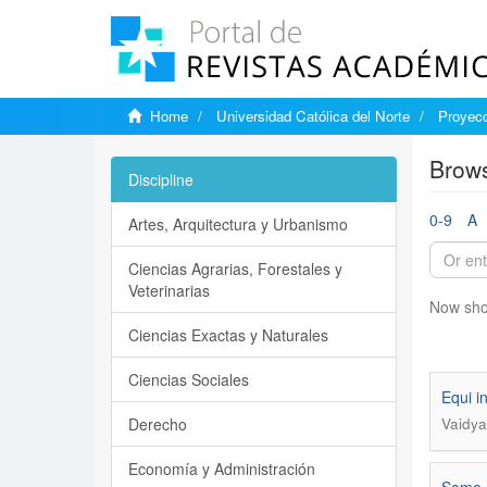
Home
Universidad Católica del Norte
Proyecc
Brows
Discipline
0-9
A
Artes, Arquitectura y Urbanismo
Ciencias Agrarias, Forestales y
Veterinarias
Now sho
Ciencias Exactas y Naturales
Ciencias Sociales
Equi i
Derecho
Vaidya,
Economía y Administración