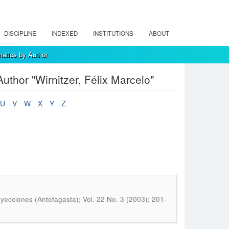
DISCIPLINE
INDEXED
INSTITUTIONS
ABOUT
atics by Author
thor "Wirnitzer, Félix Marcelo"
U
V
W
X
Y
Z
yecciones (Antofagasta); Vol. 22 No. 3 (2003); 201-