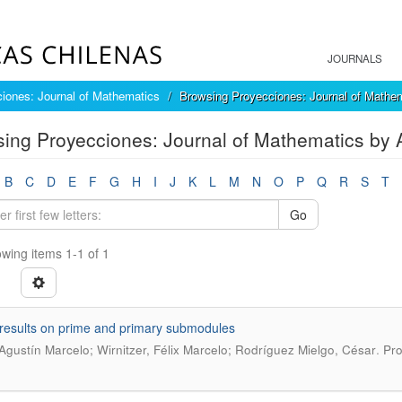
JOURNALS
iones: Journal of Mathematics
Browsing Proyecciones: Journal of Mathem
ing Proyecciones: Journal of Mathematics by Au
B
C
D
E
F
G
H
I
J
K
L
M
N
O
P
Q
R
S
T
Go
wing items 1-1 of 1
esults on prime and primary submodules
.
Agustín Marcelo; Wirnitzer, Félix Marcelo; Rodríguez Mielgo, César
Pro