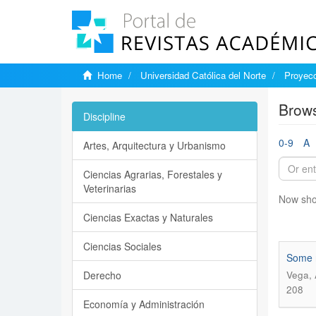
Home
Universidad Católica del Norte
Proyecc
Brows
Discipline
0-9
A
Artes, Arquitectura y Urbanismo
Ciencias Agrarias, Forestales y
Veterinarias
Now sho
Ciencias Exactas y Naturales
Ciencias Sociales
Some r
Derecho
Vega, 
208
Economía y Administración