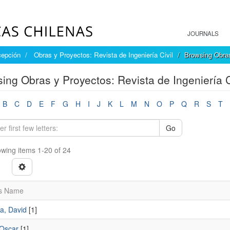
JOURNALS
cepción
Obras y Proyectos: Revista de Ingeniería Civil
Browsing Obras
ing Obras y Proyectos: Revista de Ingeniería C
B
C
D
E
F
G
H
I
J
K
L
M
N
O
P
Q
R
S
T
Go
wing items 1-20 of 24
s Name
a, David
[1]
 Oscar
[1]