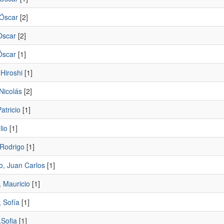
 Óscar
[2]
Oscar
[2]
Óscar
[1]
Hiroshi
[1]
Nicolás
[2]
atricio
[1]
lio
[1]
,Rodrigo
[1]
o, Juan Carlos
[1]
, Mauricio
[1]
 Sofía
[1]
,Sofia
[1]