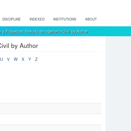
DISCIPLINE
INDEXED
INSTITUTIONS
ABOUT
 y Proyectos: Revista de Ingeniería Civil by Author
ivil by Author
U
V
W
X
Y
Z