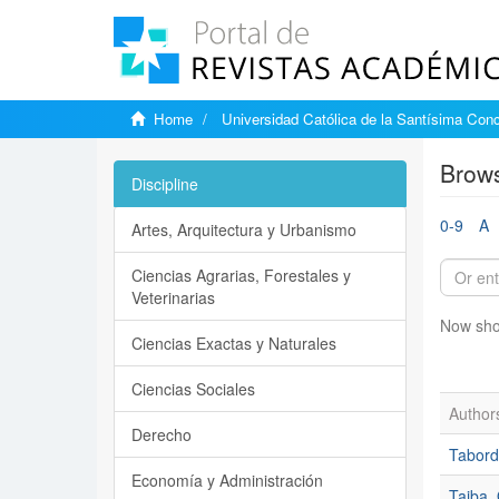
Home
Universidad Católica de la Santísima Con
Brows
Discipline
0-9
A
Artes, Arquitectura y Urbanismo
Ciencias Agrarias, Forestales y
Veterinarias
Now sho
Ciencias Exactas y Naturales
Ciencias Sociales
Author
Derecho
Tabord
Economía y Administración
Taiba,