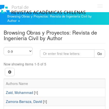
Toggl
navig
Browsing Obras y Proyectos: Revista de Ingeniería Civil by
Author
Browsing Obras y Proyectos: Revista de
Ingeniería Civil by Author
Go
Now showing items 1-5 of 5
Authors Name
Zaid, Mohammad
[1]
Zamora-Barraza, David
[1]