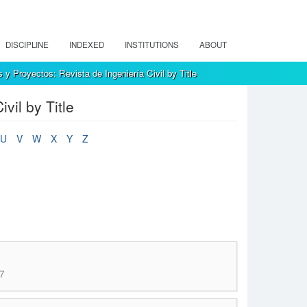
DISCIPLINE
INDEXED
INSTITUTIONS
ABOUT
y Proyectos: Revista de Ingeniería Civil by Title
vil by Title
U
V
W
X
Y
Z
7