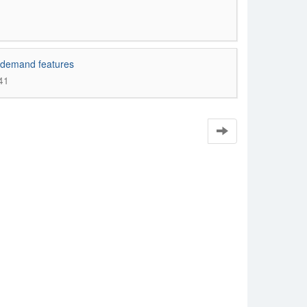
c demand features
41