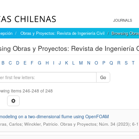
JOURNALS
cepción
Obras y Proyectos: Revista de Ingeniería Civil
Browsing Obras 
ing Obras y Proyectos: Revista de Ingeniería Ci
B
C
D
E
F
G
H
I
J
K
L
M
N
O
P
Q
R
S
T
Go
wing items 246-248 of 248
modeling on a two-dimensional flume using OpenFOAM
.
ras, Carlos; Winckler, Patricio
Obras y Proyectos; Núm. 34 (2023); 6-1