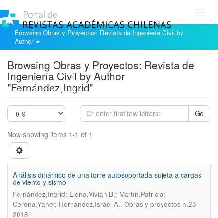
Toggl
navig
Browsing Obras y Proyectos: Revista de Ingeniería Civil by
Author
Browsing Obras y Proyectos: Revista de
Ingeniería Civil by Author
"Fernández,Ingrid"
Go
Now showing items 1-1 of 1
Análisis dinámico de una torre autosoportada sujeta a cargas
de viento y sismo
Fernández,Ingrid; Elena,Vivian B.; Martín,Patricia;
.
Corona,Yanet; Hernández,Israel A.
Obras y proyectos n.23
2018