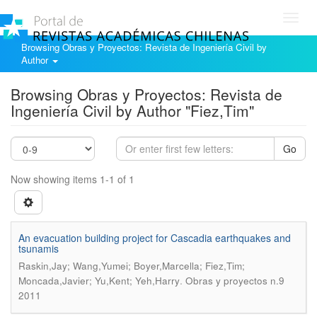
Toggl
navig
Browsing Obras y Proyectos: Revista de Ingeniería Civil by
Author
Browsing Obras y Proyectos: Revista de
Ingeniería Civil by Author "Fiez,Tim"
Go
Now showing items 1-1 of 1
An evacuation building project for Cascadia earthquakes and
tsunamis
Raskin,Jay; Wang,Yumei; Boyer,Marcella; Fiez,Tim;
.
Moncada,Javier; Yu,Kent; Yeh,Harry
Obras y proyectos n.9
2011