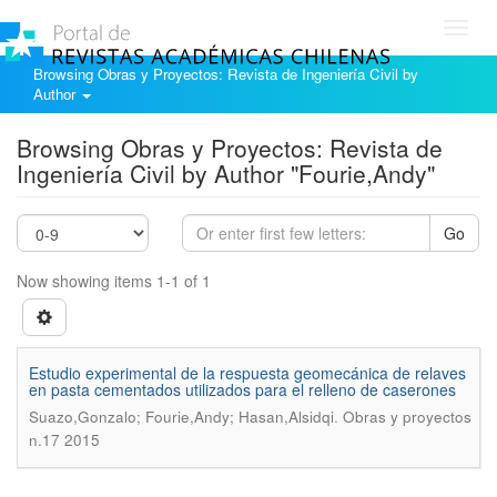
Toggl
navig
Browsing Obras y Proyectos: Revista de Ingeniería Civil by
Author
Browsing Obras y Proyectos: Revista de
Ingeniería Civil by Author "Fourie,Andy"
Go
Now showing items 1-1 of 1
Estudio experimental de la respuesta geomecánica de relaves
en pasta cementados utilizados para el relleno de caserones
.
Suazo,Gonzalo; Fourie,Andy; Hasan,Alsidqi
Obras y proyectos
n.17 2015