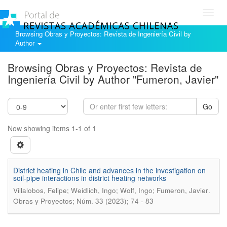
Toggl
navig
Browsing Obras y Proyectos: Revista de Ingeniería Civil by
Author
Browsing Obras y Proyectos: Revista de
Ingeniería Civil by Author "Fumeron, Javier"
Go
Now showing items 1-1 of 1
District heating in Chile and advances in the investigation on
soil-pipe interactions in district heating networks
.
Villalobos, Felipe; Weidlich, Ingo; Wolf, Ingo; Fumeron, Javier
Obras y Proyectos; Núm. 33 (2023); 74 - 83