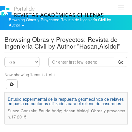
Toggl
navig
Browsing Obras y Proyectos: Revista de Ingeniería Civil by
Author
Browsing Obras y Proyectos: Revista de
Ingeniería Civil by Author "Hasan,Alsidqi"
Go
Now showing items 1-1 of 1
Estudio experimental de la respuesta geomecánica de relaves
en pasta cementados utilizados para el relleno de caserones
.
Suazo,Gonzalo; Fourie,Andy; Hasan,Alsidqi
Obras y proyectos
n.17 2015