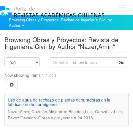
Toggl
navig
Browsing Obras y Proyectos: Revista de Ingeniería Civil by
Author
Browsing Obras y Proyectos: Revista de
Ingeniería Civil by Author "Nazer,Amin"
Go
Now showing items 1-1 of 1
Uso de agua de rechazo de plantas depuradoras en la
fabricación de hormigones
Nazer,Amin; Guzmán,Alejandro; Bolados,Luis; González,Luis;
.
Pavez,Osvaldo
Obras y proyectos n.24 2018