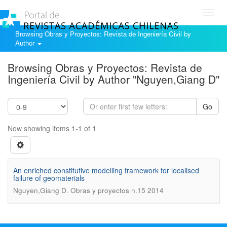
Toggl
navig
Browsing Obras y Proyectos: Revista de Ingeniería Civil by
Author
Browsing Obras y Proyectos: Revista de
Ingeniería Civil by Author "Nguyen,Giang D"
Go
Now showing items 1-1 of 1
An enriched constitutive modelling framework for localised
failure of geomaterials
.
Nguyen,Giang D
Obras y proyectos n.15 2014