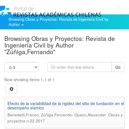
Toggl
navig
Browsing Obras y Proyectos: Revista de Ingeniería Civil by
Author
Browsing Obras y Proyectos: Revista de
Ingeniería Civil by Author
"Zúñiga,Fernando"
Go
Now showing items 1-1 of 1
Efecto de la variabilidad de la rigidez del sitio de fundación en el
desempeño sísmico
.
Benedetti,Franco; Zúñiga,Fernando; Opazo,Alexander
Obras y
proyectos n.22 2017