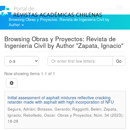
Toggl
navig
Browsing Obras y Proyectos: Revista de Ingeniería Civil by
Author
Browsing Obras y Proyectos: Revista de
Ingeniería Civil by Author "Zapata, Ignacio"
Go
Now showing items 1-1 of 1
Initial assessment of asphalt mixtures reflective cracking
retarder made with asphalt with high incorporation of NFU
Segura, Adrián; Botasso, Gerardo; Raggiotti, Belén; Zapata,
.
Ignacio; Rebolledo, Oscar
Obras y Proyectos; Núm. 34 (2023);
18-28