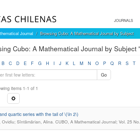
JOURNALS
hematical Journal
Browsing Cubo: A Mathematical Journal by Subject
ing Cubo: A Mathematical Journal by Subject 
B
C
D
E
F
G
H
I
J
K
L
M
N
O
P
Q
R
S
T
Go
wing items 1-1 of 1
nd quartic series with the tail of \(\ln 2\)
.
, Ovidiu; Sîntămărian, Alina
CUBO, A Mathematical Journal; Vol. 25 No