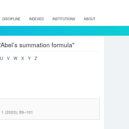
DISCIPLINE
INDEXED
INSTITUTIONS
ABOUT
"Abel’s summation formula"
U
V
W
X
Y
Z
. 1 (2023); 89–101