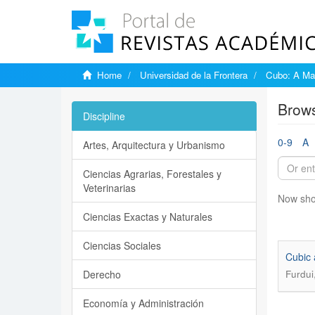
Home
Universidad de la Frontera
Cubo: A Mat
Brows
Discipline
0-9
A
Artes, Arquitectura y Urbanismo
Ciencias Agrarias, Forestales y
Veterinarias
Now sho
Ciencias Exactas y Naturales
Ciencias Sociales
Cubic a
Derecho
Furdui
Economía y Administración