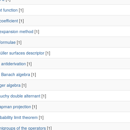
t function
[1]
coefficient
[1]
 expansion method
[1]
 formulae
[1]
ller surfaces descriptor
[1]
 antiderivation
[1]
y Banach algebra
[1]
iger algebra
[1]
uchy double alternant
[1]
apman projection
[1]
bability limit theorem
[1]
migroups of the operators
[1]