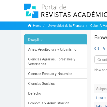
Home
Universidad de la Frontera
Cubo: A Mat
Brows
Discipline
0-9
A
Artes, Arquitectura y Urbanismo
Ciencias Agrarias, Forestales y
Veterinarias
Now sho
Ciencias Exactas y Naturales
Ciencias Sociales
Subjec
Derecho
t-norm
Economía y Administración
tail of 