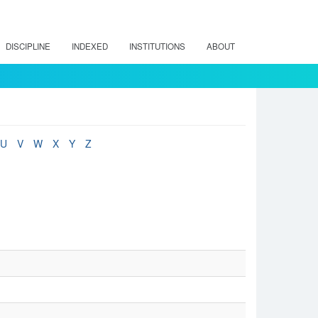
DISCIPLINE
INDEXED
INSTITUTIONS
ABOUT
U
V
W
X
Y
Z