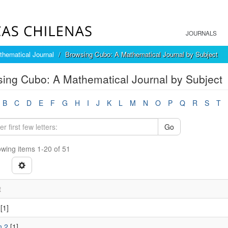
JOURNALS
hematical Journal
Browsing Cubo: A Mathematical Journal by Subject
ing Cubo: A Mathematical Journal by Subject
B
C
D
E
F
G
H
I
J
K
L
M
N
O
P
Q
R
S
T
Go
wing items 1-20 of 51
t
[1]
ln 2
[1]