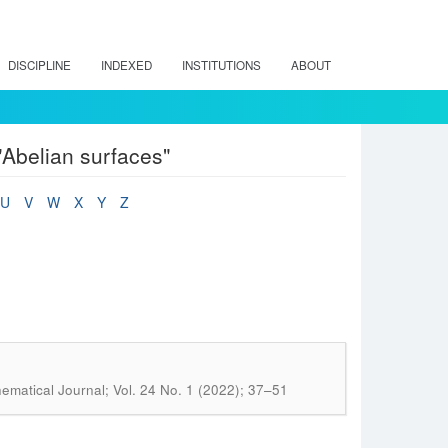
DISCIPLINE
INDEXED
INSTITUTIONS
ABOUT
Abelian surfaces"
U
V
W
X
Y
Z
matical Journal; Vol. 24 No. 1 (2022); 37–51