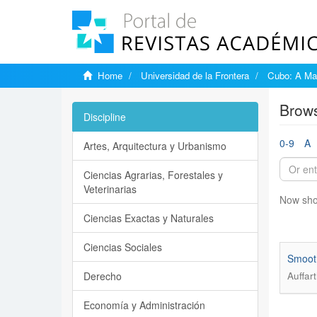
Home
Universidad de la Frontera
Cubo: A Mat
Brows
Discipline
0-9
A
Artes, Arquitectura y Urbanismo
Ciencias Agrarias, Forestales y
Veterinarias
Now sho
Ciencias Exactas y Naturales
Ciencias Sociales
Smooth
Derecho
Auffar
Economía y Administración