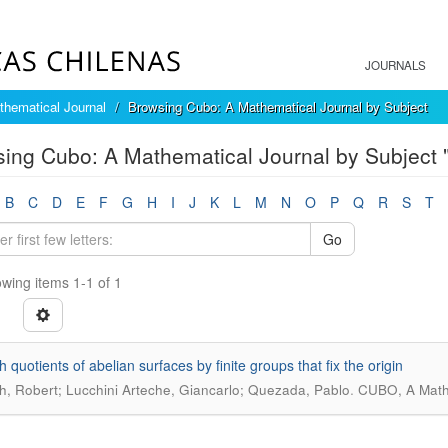
JOURNALS
hematical Journal
Browsing Cubo: A Mathematical Journal by Subject
ing Cubo: A Mathematical Journal by Subject "
B
C
D
E
F
G
H
I
J
K
L
M
N
O
P
Q
R
S
T
Go
wing items 1-1 of 1
 quotients of abelian surfaces by finite groups that fix the origin
.
th, Robert; Lucchini Arteche, Giancarlo; Quezada, Pablo
CUBO, A Mathe