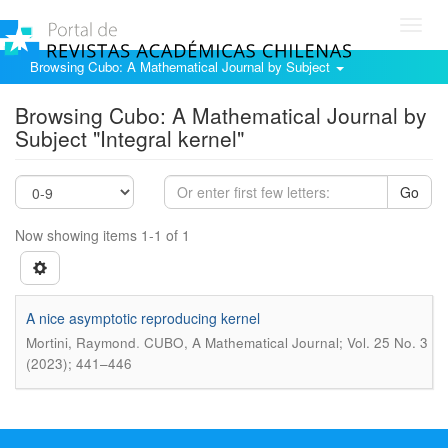
Toggl
navig
Browsing Cubo: A Mathematical Journal by Subject
Browsing Cubo: A Mathematical Journal by
Subject "Integral kernel"
Go
Now showing items 1-1 of 1
A nice asymptotic reproducing kernel
.
Mortini, Raymond
CUBO, A Mathematical Journal; Vol. 25 No. 3
(2023); 441–446