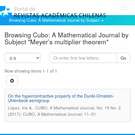
Toggl
navig
Browsing Cubo: A Mathematical Journal by Subject
Browsing Cubo: A Mathematical Journal by
Subject "Meyer’s multiplier theorem"
Go
Now showing items 1-1 of 1
On the hypercontractive property of the Dunkl-Ornstein-
Uhlenbeck semigroup
.
López, Iris A.
CUBO, A Mathematical Journal; Vol. 19 No. 2
(2017): CUBO, A Mathematical Journal; 11–31