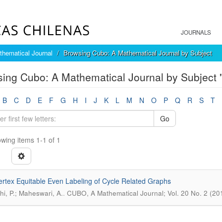
JOURNALS
hematical Journal
Browsing Cubo: A Mathematical Journal by Subject
ing Cubo: A Mathematical Journal by Subject "
B
C
D
E
F
G
H
I
J
K
L
M
N
O
P
Q
R
S
T
Go
wing items 1-1 of 1
rtex Equitable Even Labeling of Cycle Related Graphs
.
hi, P.; Maheswari, A.
CUBO, A Mathematical Journal; Vol. 20 No. 2 (20