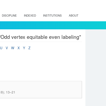
DISCIPLINE
INDEXED
INSTITUTIONS
ABOUT
Odd vertex equitable even labeling"
U
V
W
X
Y
Z
18); 13–21