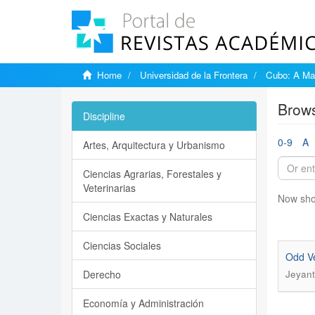
Home
Universidad de la Frontera
Cubo: A Mat
Brows
Discipline
0-9
A
Artes, Arquitectura y Urbanismo
Ciencias Agrarias, Forestales y
Veterinarias
Now sho
Ciencias Exactas y Naturales
Ciencias Sociales
Odd Ve
Derecho
Jeyant
Economía y Administración