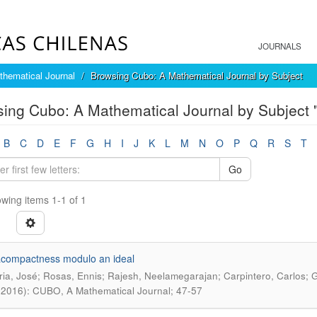
JOURNALS
hematical Journal
Browsing Cubo: A Mathematical Journal by Subject
ing Cubo: A Mathematical Journal by Subject
B
C
D
E
F
G
H
I
J
K
L
M
N
O
P
Q
R
S
T
Go
wing items 1-1 of 1
compactness modulo an ideal
ia, José; Rosas, Ennis; Rajesh, Neelamegarajan; Carpintero, Carlos;
(2016): CUBO, A Mathematical Journal; 47-57