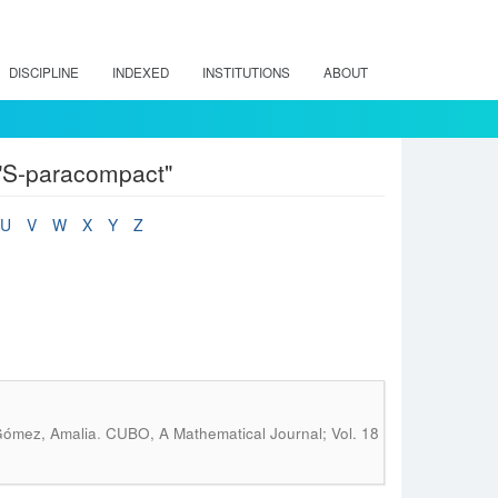
DISCIPLINE
INDEXED
INSTITUTIONS
ABOUT
 "S-paracompact"
U
V
W
X
Y
Z
.
 Gómez, Amalia
CUBO, A Mathematical Journal; Vol. 18