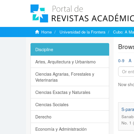
Home
Universidad de la Frontera
Cubo: A Mat
Brows
Discipline
0-9
A
Artes, Arquitectura y Urbanismo
Ciencias Agrarias, Forestales y
Veterinarias
Now sho
Ciencias Exactas y Naturales
Ciencias Sociales
S-para
Derecho
Sanabr
No. 1 
Economía y Administración