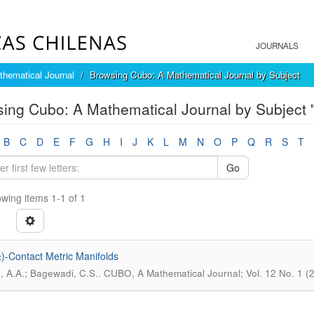
JOURNALS
hematical Journal
Browsing Cubo: A Mathematical Journal by Subject
ing Cubo: A Mathematical Journal by Subject 
B
C
D
E
F
G
H
I
J
K
L
M
N
O
P
Q
R
S
T
Go
wing items 1-1 of 1
𝑘)-Contact Metric Manifolds
.
, A.A.; Bagewadi, C.S.
CUBO, A Mathematical Journal; Vol. 12 No. 1 