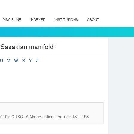
DISCIPLINE
INDEXED
INSTITUTIONS
ABOUT
"Sasakian manifold"
U
V
W
X
Y
Z
(2010): CUBO, A Mathematical Journal; 181–193