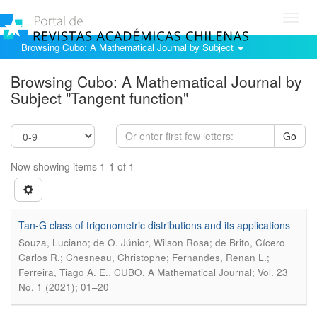
Toggl
navig
Browsing Cubo: A Mathematical Journal by Subject
Browsing Cubo: A Mathematical Journal by
Subject "Tangent function"
Go
Now showing items 1-1 of 1
Tan-G class of trigonometric distributions and its applications
Souza, Luciano; de O. Júnior, Wilson Rosa; de Brito, Cícero
Carlos R.; Chesneau, Christophe; Fernandes, Renan L.;
.
Ferreira, Tiago A. E.
CUBO, A Mathematical Journal; Vol. 23
No. 1 (2021); 01–20