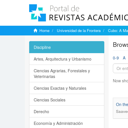
Home
Universidad de la Frontera
Cubo: A Mat
Brows
Discipline
0-9
A
Artes, Arquitectura y Urbanismo
Ciencias Agrarias, Forestales y
Veterinarias
Now sho
Ciencias Exactas y Naturales
Ciencias Sociales
On the
Derecho
Saaved
Economía y Administración