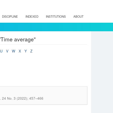
DISCIPLINE
INDEXED
INSTITUTIONS
ABOUT
"Time average"
U
V
W
X
Y
Z
. 24 No. 3 (2022); 457–466