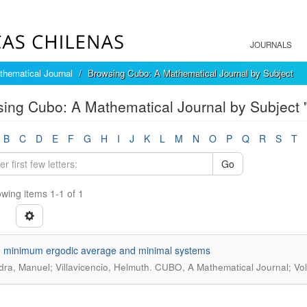
JOURNALS
hematical Journal
Browsing Cubo: A Mathematical Journal by Subject
ing Cubo: A Mathematical Journal by Subject 
B
C
D
E
F
G
H
I
J
K
L
M
N
O
P
Q
R
S
T
Go
wing items 1-1 of 1
 minimum ergodic average and minimal systems
.
ra, Manuel; Villavicencio, Helmuth
CUBO, A Mathematical Journal; Vol