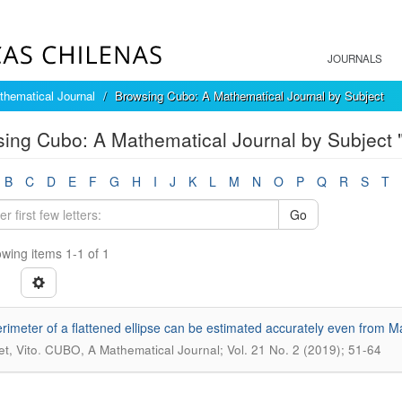
JOURNALS
hematical Journal
Browsing Cubo: A Mathematical Journal by Subject
ing Cubo: A Mathematical Journal by Subject 
B
C
D
E
F
G
H
I
J
K
L
M
N
O
P
Q
R
S
T
Go
wing items 1-1 of 1
rimeter of a flattened ellipse can be estimated accurately even from Ma
.
t, Vito
CUBO, A Mathematical Journal; Vol. 21 No. 2 (2019); 51-64