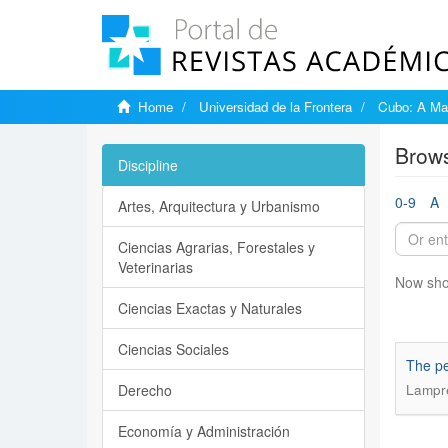
Home
Universidad de la Frontera
Cubo: A Mat
Brows
Discipline
0-9
A
Artes, Arquitectura y Urbanismo
Ciencias Agrarias, Forestales y
Veterinarias
Now sho
Ciencias Exactas y Naturales
Ciencias Sociales
The pe
Derecho
Lampre
Economía y Administración