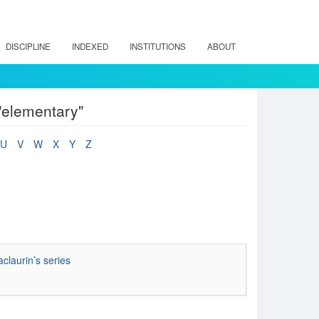
DISCIPLINE
INDEXED
INSTITUTIONS
ABOUT
"elementary"
U
V
W
X
Y
Z
claurin’s series