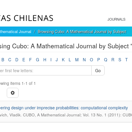
JOURNALS
hematical Journal
Browsing Cubo: A Mathematical Journal by Subject
ing Cubo: A Mathematical Journal by Subject "i
B
C
D
E
F
G
H
I
J
K
L
M
N
O
P
Q
R
S
T
Go
wing items 1-1 of 1
ering design under imprecise probabilities: computational complexity
.
vich, Vladik
CUBO, A Mathematical Journal; Vol. 13 No. 1 (2011): CUB