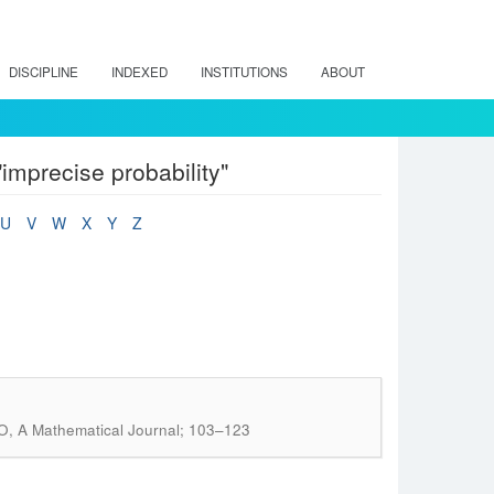
DISCIPLINE
INDEXED
INSTITUTIONS
ABOUT
mprecise probability"
U
V
W
X
Y
Z
O, A Mathematical Journal; 103–123