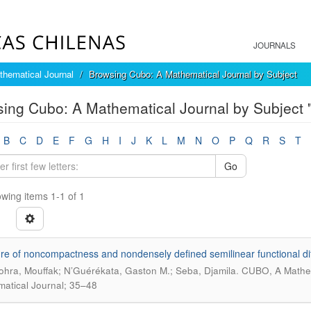
JOURNALS
hematical Journal
Browsing Cubo: A Mathematical Journal by Subject
ing Cubo: A Mathematical Journal by Subject "i
B
C
D
E
F
G
H
I
J
K
L
M
N
O
P
Q
R
S
T
Go
wing items 1-1 of 1
e of noncompactness and nondensely defined semilinear functional diffe
.
hra, Mouffak; N’Guérékata, Gaston M.; Seba, Djamila
CUBO, A Mathema
atical Journal; 35–48