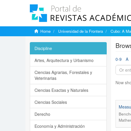
Home
Universidad de la Frontera
Cubo: A Mat
Brows
Discipline
0-9
A
Artes, Arquitectura y Urbanismo
Ciencias Agrarias, Forestales y
Veterinarias
Now sho
Ciencias Exactas y Naturales
Ciencias Sociales
Measur
Derecho
Bencho
Mathem
Economía y Administración