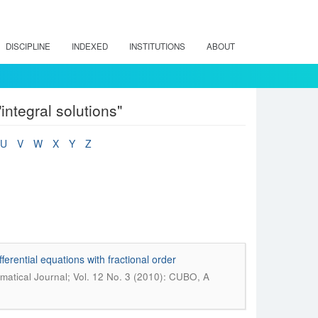
DISCIPLINE
INDEXED
INSTITUTIONS
ABOUT
ntegral solutions"
U
V
W
X
Y
Z
rential equations with fractional order
tical Journal; Vol. 12 No. 3 (2010): CUBO, A