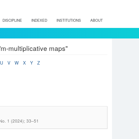
DISCIPLINE
INDEXED
INSTITUTIONS
ABOUT
m-multiplicative maps"
U
V
W
X
Y
Z
No. 1 (2024); 33–51