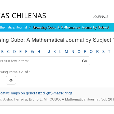
JOURNALS
hematical Journal
Browsing Cubo: A Mathematical Journal by Subject
ing Cubo: A Mathematical Journal by Subject "
B
C
D
E
F
G
H
I
J
K
L
M
N
O
P
Q
R
S
T
Go
wing items 1-1 of 1
licative maps on generalized \(n\)-matrix rings
.
, Aisha; Ferreira, Bruno L. M.
CUBO, A Mathematical Journal; Vol. 26 