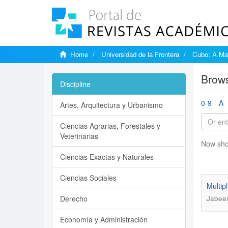
Home
Universidad de la Frontera
Cubo: A Mat
Brows
Discipline
0-9
A
Artes, Arquitectura y Urbanismo
Ciencias Agrarias, Forestales y
Veterinarias
Now sho
Ciencias Exactas y Naturales
Ciencias Sociales
Multip
Derecho
Jabeen
Economía y Administración