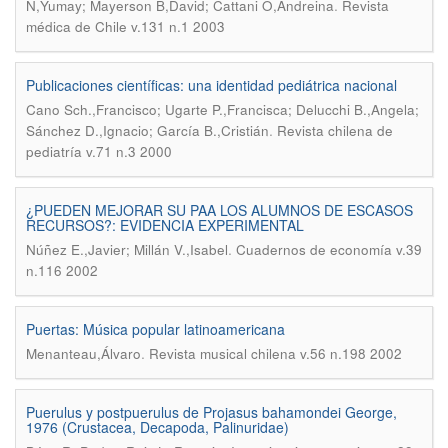
.
N,Yumay; Mayerson B,David; Cattani O,Andreina
Revista
médica de Chile v.131 n.1 2003
Publicaciones científicas: una identidad pediátrica nacional
Cano Sch.,Francisco; Ugarte P.,Francisca; Delucchi B.,Angela;
.
Sánchez D.,Ignacio; García B.,Cristián
Revista chilena de
pediatría v.71 n.3 2000
¿PUEDEN MEJORAR SU PAA LOS ALUMNOS DE ESCASOS
RECURSOS?: EVIDENCIA EXPERIMENTAL
.
Núñez E.,Javier; Millán V.,Isabel
Cuadernos de economía v.39
n.116 2002
Puertas: Música popular latinoamericana
.
Menanteau,Álvaro
Revista musical chilena v.56 n.198 2002
Puerulus y postpuerulus de Projasus bahamondei George,
1976 (Crustacea, Decapoda, Palinuridae)