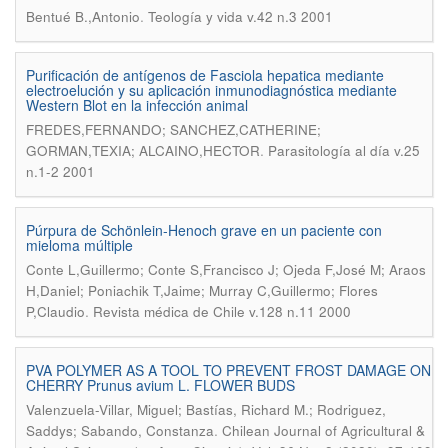
.
Bentué B.,Antonio
Teología y vida v.42 n.3 2001
Purificación de antígenos de Fasciola hepatica mediante
electroelución y su aplicación inmunodiagnóstica mediante
Western Blot en la infección animal
FREDES,FERNANDO; SANCHEZ,CATHERINE;
.
GORMAN,TEXIA; ALCAINO,HECTOR
Parasitología al día v.25
n.1-2 2001
Púrpura de Schönlein-Henoch grave en un paciente con
mieloma múltiple
Conte L,Guillermo; Conte S,Francisco J; Ojeda F,José M; Araos
H,Daniel; Poniachik T,Jaime; Murray C,Guillermo; Flores
.
P,Claudio
Revista médica de Chile v.128 n.11 2000
PVA POLYMER AS A TOOL TO PREVENT FROST DAMAGE ON
CHERRY Prunus avium L. FLOWER BUDS
Valenzuela-Villar, Miguel; Bastías, Richard M.; Rodriguez,
.
Saddys; Sabando, Constanza
Chilean Journal of Agricultural &