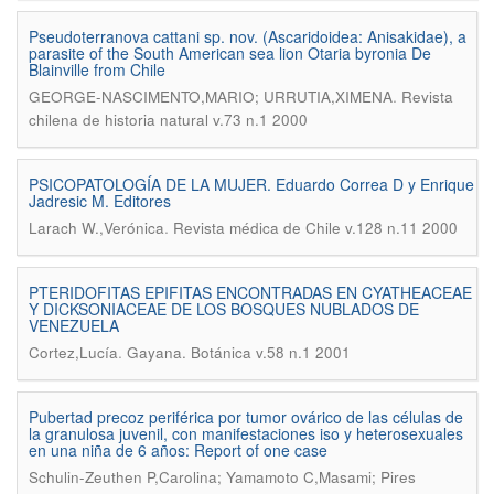
Pseudoterranova cattani sp. nov. (Ascaridoidea: Anisakidae), a
parasite of the South American sea lion Otaria byronia De
Blainville from Chile
.
GEORGE-NASCIMENTO,MARIO; URRUTIA,XIMENA
Revista
chilena de historia natural v.73 n.1 2000
PSICOPATOLOGÍA DE LA MUJER. Eduardo Correa D y Enrique
Jadresic M. Editores
.
Larach W.,Verónica
Revista médica de Chile v.128 n.11 2000
PTERIDOFITAS EPIFITAS ENCONTRADAS EN CYATHEACEAE
Y DICKSONIACEAE DE LOS BOSQUES NUBLADOS DE
VENEZUELA
.
Cortez,Lucía
Gayana. Botánica v.58 n.1 2001
Pubertad precoz periférica por tumor ovárico de las células de
la granulosa juvenil, con manifestaciones iso y heterosexuales
en una niña de 6 años: Report of one case
Schulin-Zeuthen P,Carolina; Yamamoto C,Masami; Pires