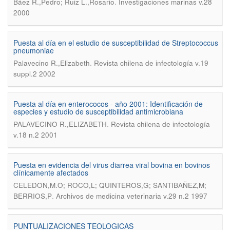
.
Báez R.,Pedro; Ruiz L.,Rosario
Investigaciones marinas v.28
2000
Puesta al día en el estudio de susceptibilidad de Streptococcus
pneumoniae
.
Palavecino R.,Elizabeth
Revista chilena de infectología v.19
suppl.2 2002
Puesta al día en enterococos - año 2001: Identificación de
especies y estudio de susceptibilidad antimicrobiana
.
PALAVECINO R.,ELIZABETH
Revista chilena de infectología
v.18 n.2 2001
Puesta en evidencia del virus diarrea viral bovina en bovinos
clínicamente afectados
CELEDON,M.O; ROCO,L; QUINTEROS,G; SANTIBAÑEZ,M;
.
BERRIOS,P
Archivos de medicina veterinaria v.29 n.2 1997
PUNTUALIZACIONES TEOLOGICAS