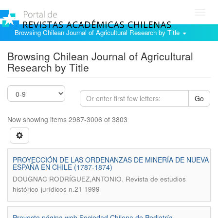
Toggl
navig
Browsing Chilean Journal of Agricultural Research by Title
Browsing Chilean Journal of Agricultural
Research by Title
Go
Now showing items 2987-3006 of 3803
PROYECCIÓN DE LAS ORDENANZAS DE MINERÍA DE NUEVA
ESPAÑA EN CHILE (1787-1874)
.
DOUGNAC RODRÍGUEZ,ANTONIO
Revista de estudios
histórico-jurídicos n.21 1999
Proyecto página web Sociedad Chilena de Pediatría