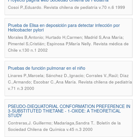
.
Cosoi P.,Eduardo
Revista chilena de pediatría v.70 n.6 1999
Prueba de Elisa en deposición para detectar infección por
Helicobacter pylori
Morales B,Antonio; Hurtado H,Carmen; Madrid S,Ana María;
.
Pimentel S,Cristián; Espinosa P,María Nelly
Revista médica de
Chile v.130 n.1 2002
Pruebas de función pulmonar en el niño
Linares P.,Marcela; Sánchez D.,Ignacio; Corrales V.,Raúl; Díaz
.
C.,Armando; Escobar C.,Ana María
Revista chilena de pediatría
v.71 n.3 2000
PSEUDO-DIEQUATORIAL CONFORMATION PREFERENCE IN
3-SUBSTITUTED THIETANE - 1-OXIDE: A THEORETICAL
STUDY
.
Contreras,J. Guillermo; Madariaga,Sandra T.
Boletín de la
Sociedad Chilena de Química v.45 n.3 2000