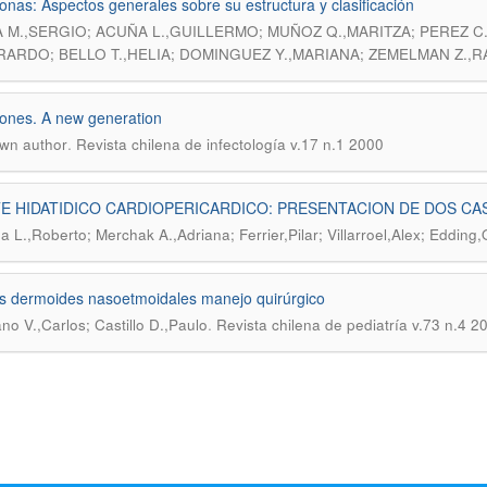
onas: Aspectos generales sobre su estructura y clasificación
 M.,SERGIO; ACUÑA L.,GUILLERMO; MUÑOZ Q.,MARITZA; PEREZ C
RARDO; BELLO T.,HELIA; DOMINGUEZ Y.,MARIANA; ZEMELMAN Z.,R
ones. A new generation
.
wn author
Revista chilena de infectología v.17 n.1 2000
E HIDATIDICO CARDIOPERICARDICO: PRESENTACION DE DOS CA
a L.,Roberto; Merchak A.,Adriana; Ferrier,Pilar; Villarroel,Alex; Edding
s dermoides nasoetmoidales manejo quirúrgico
.
ano V.,Carlos; Castillo D.,Paulo
Revista chilena de pediatría v.73 n.4 2