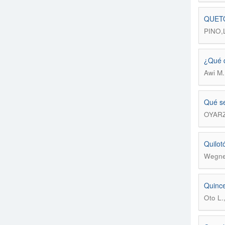
QUETO
PINO,
¿Qué d
Awi M.
Qué se
OYAR
Quilotó
Wegner
Quince
Oto L.