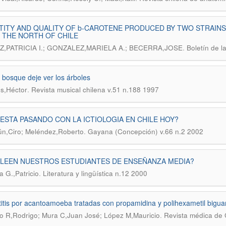
ITY AND QUALITY OF b-CAROTENE PRODUCED BY TWO STRAINS 
 THE NORTH OF CHILE
.
,PATRICIA I.; GONZALEZ,MARIELA A.; BECERRA,JOSE
Boletín de 
 bosque deje ver los árboles
.
s,Héctor
Revista musical chilena v.51 n.188 1997
ESTA PASANDO CON LA ICTIOLOGIA EN CHILE HOY?
.
n,Ciro; Meléndez,Roberto
Gayana (Concepción) v.66 n.2 2002
 LEEN NUESTROS ESTUDIANTES DE ENSEÑANZA MEDIA?
.
a G.,Patricio
Literatura y lingüística n.12 2000
itis por acantoamoeba tratadas con propamidina y polihexametil bigu
.
 R,Rodrigo; Mura C,Juan José; López M,Mauricio
Revista médica de 