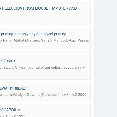
NA PELLUCIDA FROM MOUSE, HAMSTER AND
 priming and polyethylene glycol priming
.
orhana; Atabaki,Narges; Sahebi,Mahbod; Azizi,Parisa
in Tunisia
.
ui,Salah
Chilean journal of agricultural research v.74
VIA:HYRIIDAE)
.
a; Lara,Gladys
Gayana (Concepción) v.64 n.2 2000
MYOCARDIUM
a v.15 n.2 1997