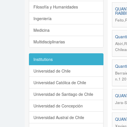
Filosofía y Humanidades
QUANT
RABB
Ingeniería
Feito,R
Medicina
Quanti
Multidisciplinarias
Abiri,
Chilea
Institutions
Quantit
Universidad de Chile
Berrai
n.1 20
Universidad Católica de Chile
Universidad de Santiago de Chile
QUANT
Jara-S
Universidad de Concepción
Universidad Austral de Chile
QUANT
Xavier