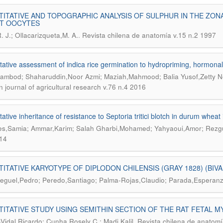
ITATIVE AND TOPOGRAPHIC ANALYSIS OF SULPHUR IN THE ZO
IT OOCYTES
.
. J.; Ollacarizqueta,M. A.
Revista chilena de anatomía v.15 n.2 1997
tative assessment of indica rice germination to hydropriming, hormonal
Rambod; Shaharuddin,Noor Azmi; Maziah,Mahmood; Balia Yusof,Zetty N
n journal of agricultural research v.76 n.4 2016
ative inheritance of resistance to Septoria tritici blotch in durum wheat 
es,Samia; Ammar,Karim; Salah Gharbi,Mohamed; Yahyaoui,Amor; Rezg
14
ITATIVE KARYOTYPE OF DIPLODON CHILENSIS (GRAY 1828) (BIVAL
eguel,Pedro; Peredo,Santiago; Palma-Rojas,Claudio; Parada,Esperanz
ITATIVE STUDY USING SEMITHIN SECTION OF THE RAT FETAL 
.
-Vidal,Ricardo; Cunha,Rosely C.; Madi,Kalil
Revista chilena de anatomí