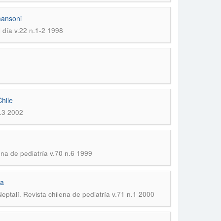
ansoni
l día v.22 n.1-2 1998
hile
n.3 2002
ena de pediatría v.70 n.6 1999
na
.
Neptalí
Revista chilena de pediatría v.71 n.1 2000