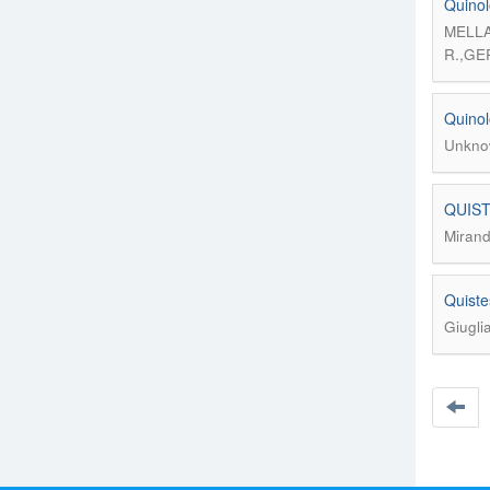
Quinol
MELLA
R.,GE
Quinol
Unkno
QUIST
Mirand
Quiste
Giugli