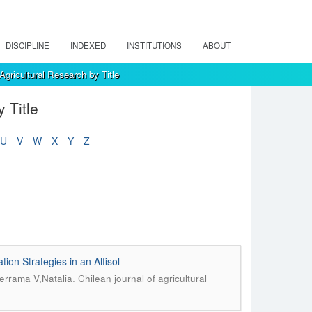
DISCIPLINE
INDEXED
INSTITUTIONS
ABOUT
Agricultural Research by Title
 Title
U
V
W
X
Y
Z
tion Strategies in an Alfisol
.
derrama V,Natalia
Chilean journal of agricultural