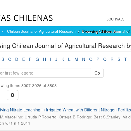
JOURNALS
Chilean Journal of Agricultural Research
Browsing Chilean Journal of 
ing Chilean Journal of Agricultural Research by
B
C
D
E
F
G
H
I
J
K
L
M
N
O
P
Q
R
S
T
Go
wing items 3007-3026 of 3803
ying Nitrate Leaching in Irrigated Wheat with Different Nitrogen Fertiliza
 M,Marcelino; Urrutia P,Roberto; Ortega B,Rodrigo; Best S,Stanley; Val
ch v.71 n.1 2011