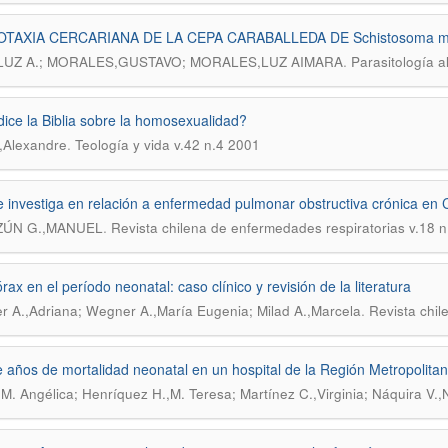
TAXIA CERCARIANA DE LA CEPA CARABALLEDA DE Schistosoma m
.
LUZ A.; MORALES,GUSTAVO; MORALES,LUZ AIMARA
Parasitología a
ice la Biblia sobre la homosexualidad?
.
,Alexandre
Teología y vida v.42 n.4 2001
 investiga en relación a enfermedad pulmonar obstructiva crónica en C
.
ZÚN G.,MANUEL
Revista chilena de enfermedades respiratorias v.18 
rax en el período neonatal: caso clínico y revisión de la literatura
.
 A.,Adriana; Wegner A.,María Eugenia; Milad A.,Marcela
Revista chil
 años de mortalidad neonatal en un hospital de la Región Metropolita
,M. Angélica; Henríquez H.,M. Teresa; Martínez C.,Virginia; Náquira V.,