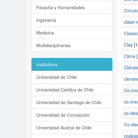
Filosofía y Humanidades
Círculo
Ingeniería
clase 
Medicina
Classic
Clay
[1
Multidisciplinarias
Clima
[
Institutions
Climat
Universidad de Chile
climate
Universidad Católica de Chile
Co-cre
co-crea
Universidad de Santiago de Chile
co-des
Universidad de Concepción
Co-dis
Universidad Austral de Chile
codesi