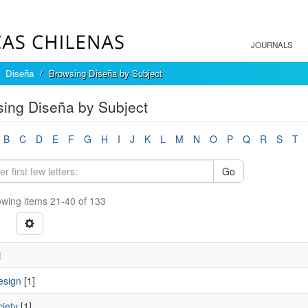
JOURNALS
Diseña
Browsing Diseña by Subject
ing Diseña by Subject
B
C
D
E
F
G
H
I
J
K
L
M
N
O
P
Q
R
S
T
Go
wing items 21-40 of 133
t
esign
[1]
ciety
[1]