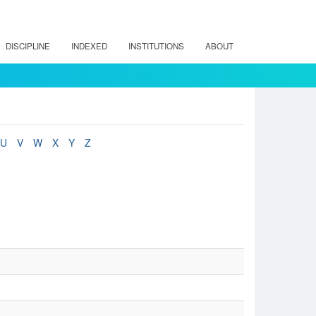
DISCIPLINE
INDEXED
INSTITUTIONS
ABOUT
U
V
W
X
Y
Z