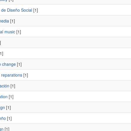
 de Diseño Social
[1]
media
[1]
al music
[1]
]
1]
e change
[1]
 reparations
[1]
ación
[1]
tion
[1]
ign
[1]
eño
[1]
gn
[1]