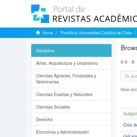
Home
Pontificia Universidad Católica de Chile
Brows
Discipline
0-9
A
Artes, Arquitectura y Urbanismo
Ciencias Agrarias, Forestales y
Veterinarias
Now sho
Ciencias Exactas y Naturales
Ciencias Sociales
Subjec
Derecho
Civic d
Economía y Administración
civil so