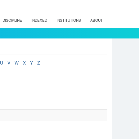
DISCIPLINE
INDEXED
INSTITUTIONS
ABOUT
U
V
W
X
Y
Z