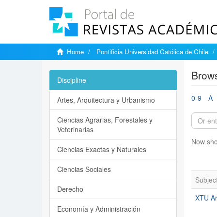
Home
Pontificia Universidad Católica de Chile
Brows
Discipline
0-9
A
Artes, Arquitectura y Urbanismo
Ciencias Agrarias, Forestales y
Veterinarias
Now sho
Ciencias Exactas y Naturales
Ciencias Sociales
Subjec
Derecho
XTU Ar
Economía y Administración