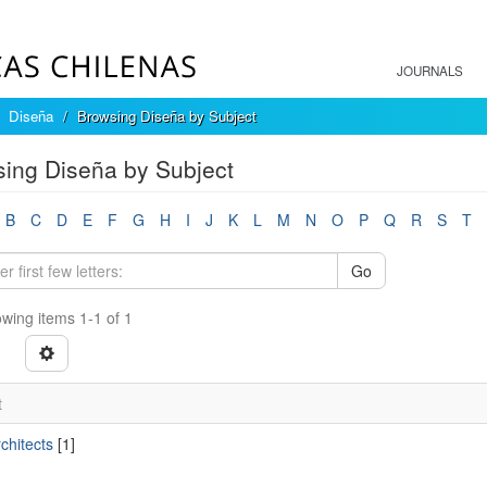
JOURNALS
Diseña
Browsing Diseña by Subject
ing Diseña by Subject
B
C
D
E
F
G
H
I
J
K
L
M
N
O
P
Q
R
S
T
Go
wing items 1-1 of 1
t
chitects
[1]