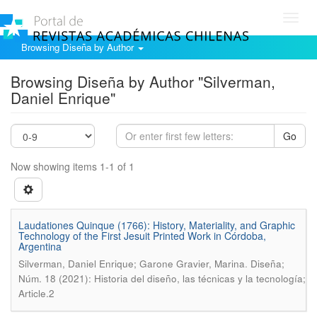
Toggl
navig
Browsing Diseña by Author
Browsing Diseña by Author "Silverman,
Daniel Enrique"
Go
Now showing items 1-1 of 1
Laudationes Quinque (1766): History, Materiality, and Graphic
Technology of the First Jesuit Printed Work in Córdoba,
Argentina
.
Silverman, Daniel Enrique; Garone Gravier, Marina
Diseña;
Núm. 18 (2021): Historia del diseño, las técnicas y la tecnología;
Article.2